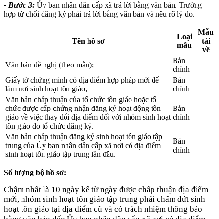
- Bước 3:
Ủy ban nhân dân cấp xã trả lời bằng văn bản. Trường
hợp từ chối đăng ký phải trả lời bằng văn bản và nêu rõ lý do.
Mẫu
Loại
Tên hồ sơ
tải
mẫu
về
Bản
Văn bản đề nghị (theo mẫu);
chính
Giấy tờ chứng minh có địa điểm hợp pháp mới để
Bản
làm nơi sinh hoạt tôn giáo;
chính
Văn bản chấp thuận của tổ chức tôn giáo hoặc tổ
chức được cấp chứng nhận đăng ký hoạt động tôn
Bản
giáo về việc thay đổi địa điểm đối với nhóm sinh hoạt
chính
tôn giáo do tổ chức đăng ký.
Văn bản chấp thuận đăng ký sinh hoạt tôn giáo tập
Bản
trung của Ủy ban nhân dân cấp xã nơi có địa điểm
chính
sinh hoạt tôn giáo tập trung lần đầu.
Số lượng bộ hồ sơ:
Chậm nhất là 10 ngày kể từ ngày được chấp thuận địa điểm
mới, nhóm sinh hoạt tôn giáo tập trung phải chấm dứt sinh
hoạt tôn giáo tại địa điểm cũ và có trách nhiệm thông báo
bằng văn bản đến Ủy ban nhân dân cấp xã nơi có địa điểm