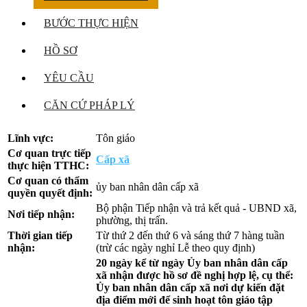
BƯỚC THỰC HIỆN
HỒ SƠ
YÊU CẦU
CĂN CỨ PHÁP LÝ
Lĩnh vực:
Tôn giáo
Cơ quan trực tiếp
Cấp xã
thực hiện TTHC:
Cơ quan có thẩm
ủy ban nhân dân cấp xã
quyền quyết định:
Bộ phận Tiếp nhận và trả kết quả - UBND xã,
Nơi tiếp nhận:
phường, thị trấn.
Thời gian tiếp
Từ thứ 2 đến thứ 6 và sáng thứ 7 hàng tuần
nhận:
(trừ các ngày nghỉ Lễ theo quy định)
20 ngày kể từ ngày Ủy ban nhân dân cấp
xã nhận được hồ sơ đề nghị hợp lệ, cụ thể:
Ủy ban nhân dân cấp xã nơi dự kiến đặt
địa điểm mới để sinh hoạt tôn giáo tập