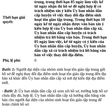
trung, trong thời hạn 05 ngày làm việc kể
từ ngày nhận đủ hồ sơ đề nghị hợp lệ có
trách nhiệm xin ý kiến Ủy ban nhân dân
cấp huyện về việc thay đổi địa điểm sinh
Thời hạn giải
hoạt tôn giáo tập trung. Trong thời hạn 10
quyết:
ngày kể từ ngày nhận được văn bản xin ý
kiến hợp lệ của Ủy ban nhân dân cấp xã,
Ủy ban nhân dân cấp huyện có trách
nhiệm trả lời bằng văn bản. Trong thời hạn
05 ngày làm việc, kể từ ngày có ý kiến của
Ủy ban nhân dân cấp huyện, Ủy ban nhân
dân cấp xã có trách nhiệm trả lời bằng văn
bản về việc thay đổi địa điểm.
Phí, lệ phí:
0
Bước 1:
Người đại diện của nhóm sinh hoạt tôn giáo tập trung gửi
hồ sơ đề nghị thay đổi địa điểm sinh hoạt tôn giáo tập trung đến địa
bàn xã khác đến Ủy ban nhân dân cấp xã nơi dự kiến đặt địa điểm
mới.
- Bước 2:
Ủy ban nhân dân cấp xã xem xét hồ sơ, trường hợp hồ sơ
chưa đầy đủ, hợp lệ, Ủy ban nhân dân cấp xã hướng dẫn bằng văn
bản cho người đại diện của nhóm sinh hoạt tôn giáo tập trung để
hoàn chỉnh hồ sơ.