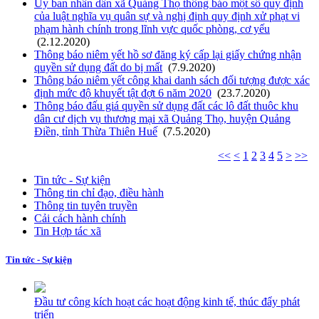
Ủy ban nhân dân xã Quảng Thọ thông báo một số quy định
của luật nghĩa vụ quân sự và nghị định quy định xử phạt vi
phạm hành chính trong lĩnh vực quốc phòng, cơ yếu
(2.12.2020)
Thông báo niêm yết hồ sơ đăng ký cấp lại giấy chứng nhận
quyền sử dụng đất do bị mất
(7.9.2020)
Thông báo niêm yết công khai danh sách đối tượng được xác
định mức độ khuyết tật đợt 6 năm 2020
(23.7.2020)
Thông báo đấu giá quyền sử dụng đất các lô đất thuôc khu
dân cư dịch vụ thương mại xã Quảng Thọ, huyện Quảng
Điền, tỉnh Thừa Thiên Huế
(7.5.2020)
<<
<
1
2
3
4
5
>
>>
Tin tức - Sự kiện
Thông tin chỉ đạo, điều hành
Thông tin tuyên truyền
Cải cách hành chính
Tin Hợp tác xã
Tin tức - Sự kiện
Đầu tư công kích hoạt các hoạt động kinh tế, thúc đẩy phát
triển