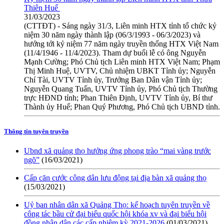
Thiên Huế
31/03/2023
(CTTĐT) - Sáng ngày 31/3, Liên minh HTX tỉnh tổ chức kỷ
niệm 30 năm ngày thành lập (06/3/1993 - 06/3/2023) và
hướng tới kỷ niệm 77 năm ngày truyền thống HTX Việt Nam
(11/4/1946 - 11/4/2023). Tham dự buổi lễ có ông Nguyễn
Mạnh Cường; Phó Chủ tịch Liên minh HTX Việt Nam; Phạm
Thị Minh Huệ, UVTV, Chủ nhiệm UBKT Tỉnh ủy; Nguyễn
Chí Tài, UVTV Tỉnh ủy, Trưởng Ban Dân vận Tỉnh ủy;
Nguyễn Quang Tuấn, UVTV Tỉnh ủy, Phó Chủ tịch Thường
trực HĐND tỉnh; Phan Thiên Định, UVTV Tỉnh ủy, Bí thư
Thành ủy Huế; Phan Quý Phương, Phó Chủ tịch UBND tỉnh.
Thông tin tuyên truyền
Ubnd xã quảng thọ hưởng ứng phong trào “mai vàng trước
ngõ”
(16/03/2021)
Cấp căn cước công dân lưu động tại địa bàn xã quảng thọ
(15/03/2021)
Uỷ ban nhân dân xã Quảng Thọ: kế hoạch tuyên truyền về
công tác bầu cử đại biểu quốc hội khóa xv và đại biểu hội
đồng nhân dân các cấp nhiệm kỳ 2021-2026
(01/03/2021)