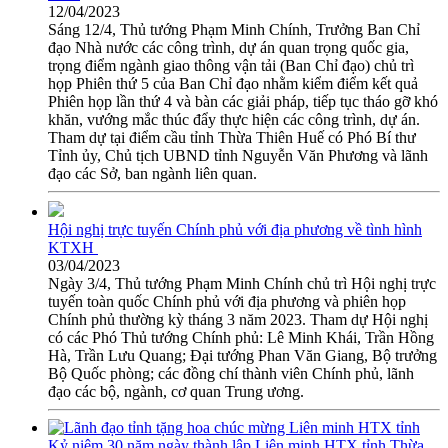
12/04/2023
Sáng 12/4, Thủ tướng Phạm Minh Chính, Trưởng Ban Chỉ
đạo Nhà nước các công trình, dự án quan trọng quốc gia,
trọng điểm ngành giao thông vận tải (Ban Chỉ đạo) chủ trì
họp Phiên thứ 5 của Ban Chỉ đạo nhằm kiểm điểm kết quả
Phiên họp lần thứ 4 và bàn các giải pháp, tiếp tục tháo gỡ khó
khăn, vướng mắc thúc đẩy thực hiện các công trình, dự án.
Tham dự tại điểm cầu tỉnh Thừa Thiên Huế có Phó Bí thư
Tỉnh ủy, Chủ tịch UBND tỉnh Nguyễn Văn Phương và lãnh
đạo các Sở, ban ngành liên quan.
Hội nghị trực tuyến Chính phủ với địa phương về tình hình
KTXH
03/04/2023
Ngày 3/4, Thủ tướng Phạm Minh Chính chủ trì Hội nghị trực
tuyến toàn quốc Chính phủ với địa phương và phiên họp
Chính phủ thường kỳ tháng 3 năm 2023. Tham dự Hội nghị
có các Phó Thủ tướng Chính phủ: Lê Minh Khái, Trần Hồng
Hà, Trần Lưu Quang; Đại tướng Phan Văn Giang, Bộ trưởng
Bộ Quốc phòng; các đồng chí thành viên Chính phủ, lãnh
đạo các bộ, ngành, cơ quan Trung ương.
Kỷ niệm 30 năm ngày thành lập Liên minh HTX tỉnh Thừa