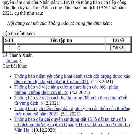
quyền làm chủ của Nhân dân; UBND xã thông báo lịch tiếp công
dân định kỳ tại Trụ sở tiếp công dân của Chủ tịch UBND xã năm
2021, cụ thể như sau:
Nội dung chi tiết của Thông báo có trong file đính kèm:
Tập tin đính kèm
STT
Tên tập tin
Tải về
1
()
Tải về
Lê Thanh Xuân
[
In trang
]
Các bài khác
Thông báo niêm yết công khai danh sách đối tượng được xác
định mức độ khuyết tật đợt 1 năm 2021
(11.3.2021)
Thông báo về việc tăng cường thực hiện các biện pháp
phòng, chống dịch covid-19
(4.2.2021)
Thông báo về việc cách ly tập trung đối với công dân trở về
từ vùng dịch
(4.2.2021)
Thông báo lịch tiếp công dân định kỳ tại các thôn của thường
trực ubnd xã năm 2021
(5.1.2021)
Thông báo đấu giá quyền sử dụng đất 15 lô đất tại khu dân
cư dịch vụ thương mại xã Quảng Thọ và khu dân cư thôn La
Vân Hạ
(10.12.2020)