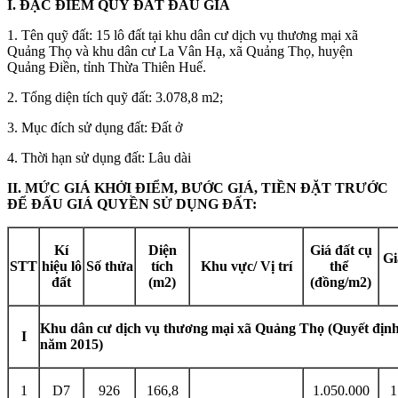
I. ĐẶC ĐIỂM QUỸ ĐẤT ĐẤU GIÁ
1. Tên quỹ đất: 15 lô đất tại khu dân cư dịch vụ thương mại xã
Quảng Thọ và khu dân cư La Vân Hạ, xã Quảng Thọ, huyện
Quảng Điền, tỉnh Thừa Thiên Huế.
2. Tổng diện tích quỹ đất: 3.078,8 m2;
3. Mục đích sử dụng đất: Đất ở
4. Thời hạn sử dụng đất: Lâu dài
II. MỨC GIÁ KHỞI ĐIỂM, BƯỚC GIÁ, TIỀN ĐẶT TRƯỚC
ĐỂ ĐẤU GIÁ QUYỀN SỬ DỤNG ĐẤT:
Kí
Diện
Giá đất cụ
Gi
STT
hiệu lô
Số thửa
tích
Khu vực/ Vị trí
thể
đất
(m2)
(đồng/m2)
Khu dân cư dịch vụ thương mại xã Quảng Thọ (Quyết 
I
năm 2015)
1
D7
926
166,8
1.050.000
1