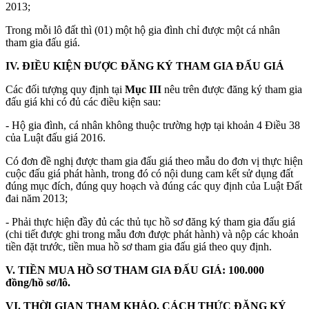
2013;
Trong mỗi lô đất thì (01) một hộ gia đình chỉ được một cá nhân
tham gia đấu giá.
IV. ĐIỀU KIỆN ĐƯỢC ĐĂNG KÝ THAM GIA ĐẤU GIÁ
Các đối tượng quy định tại
Mục III
nêu trên được đăng ký tham gia
đấu giá khi có đủ các điều kiện sau:
- Hộ gia đình, cá nhân không thuộc trường hợp tại khoản 4 Điều 38
của Luật đấu giá 2016.
Có đơn đề nghị được tham gia đấu giá theo mẫu do đơn vị thực hiện
cuộc đấu giá phát hành, trong đó có nội dung cam kết sử dụng đất
đúng mục đích, đúng quy hoạch và đúng các quy định của Luật Đất
đai năm 2013;
- Phải thực hiện đầy đủ các thủ tục hồ sơ đăng ký tham gia đấu giá
(chi tiết được ghi trong mẫu đơn được phát hành) và nộp các khoản
tiền đặt trước, tiền mua hồ sơ tham gia đấu giá theo quy định.
V. TIỀN MUA HỒ SƠ THAM GIA ĐẤU GIÁ:
100.000
đồng/hồ sơ/lô.
VI.
THỜI GIAN THAM KHẢO, CÁCH THỨC ĐĂNG KÝ