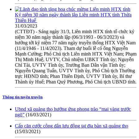
Kỷ niệm 30 năm ngày thành lập Liên minh HTX tỉnh Thừa
Thiên Huế
31/03/2023
(CTTĐT) - Sáng ngày 31/3, Liên minh HTX tỉnh tổ chức kỷ
niệm 30 năm ngày thành lập (06/3/1993 - 06/3/2023) và
hướng tới kỷ niệm 77 năm ngày truyền thống HTX Việt Nam
(11/4/1946 - 11/4/2023). Tham dự buổi lễ có ông Nguyễn
Mạnh Cường; Phó Chủ tịch Liên minh HTX Việt Nam; Phạm
Thị Minh Huệ, UVTV, Chủ nhiệm UBKT Tỉnh ủy; Nguyễn
Chí Tài, UVTV Tỉnh ủy, Trưởng Ban Dân vận Tỉnh ủy;
Nguyễn Quang Tuấn, UVTV Tỉnh ủy, Phó Chủ tịch Thường
trực HĐND tỉnh; Phan Thiên Định, UVTV Tỉnh ủy, Bí thư
Thành ủy Huế; Phan Quý Phương, Phó Chủ tịch UBND tỉnh.
Thông tin tuyên truyền
Ubnd xã quảng thọ hưởng ứng phong trào “mai vàng trước
ngõ”
(16/03/2021)
Cấp căn cước công dân lưu động tại địa bàn xã quảng thọ
(15/03/2021)