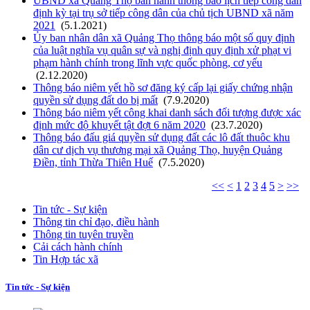
UBND xã Quảng Thọ ban hành thông báo lịch tiếp công dân
định kỳ tại trụ sở tiếp công dân của chủ tịch UBND xã năm
2021
(5.1.2021)
Ủy ban nhân dân xã Quảng Thọ thông báo một số quy định
của luật nghĩa vụ quân sự và nghị định quy định xử phạt vi
phạm hành chính trong lĩnh vực quốc phòng, cơ yếu
(2.12.2020)
Thông báo niêm yết hồ sơ đăng ký cấp lại giấy chứng nhận
quyền sử dụng đất do bị mất
(7.9.2020)
Thông báo niêm yết công khai danh sách đối tượng được xác
định mức độ khuyết tật đợt 6 năm 2020
(23.7.2020)
Thông báo đấu giá quyền sử dụng đất các lô đất thuôc khu
dân cư dịch vụ thương mại xã Quảng Thọ, huyện Quảng
Điền, tỉnh Thừa Thiên Huế
(7.5.2020)
<<
<
1
2
3
4
5
>
>>
Tin tức - Sự kiện
Thông tin chỉ đạo, điều hành
Thông tin tuyên truyền
Cải cách hành chính
Tin Hợp tác xã
Tin tức - Sự kiện