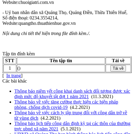
Website:chuoigiatri.com.vn
- Uỷ ban nhân dân xã Quảng Thọ, Quảng Điền, Thừa Thiên Huế,
Số điện thoại: 0234.3554214,
Wedsite:quangtho.thuathienhue.gov.vn
Nội dung chi tiết thể hiện trong file đính kèm./.
Tập tin đính kèm
STT
Tên tập tin
Tải về
1
()
Tải về
[
In trang
]
Các bài khác
Thông báo niêm yết công khai danh sách đối tượng được xác
định mức độ khuyết tật đợt 1 năm 2021
(11.3.2021)
Thông báo về việc tăng cường thực hiện các biện pháp
phòng, chống dịch covid-19
(4.2.2021)
Thông báo về việc cách ly tập trung đối với công dân trở về
từ vùng dịch
(4.2.2021)
Thông báo lịch tiếp công dân định kỳ tại các thôn của thường
trực ubnd xã năm 2021
(5.1.2021)