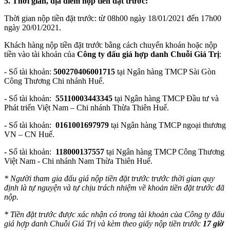
5. Thời gian, địa điểm nộp tiền đặt trước:
Thời gian nộp tiền đặt trước: từ 08h00 ngày 18/01/2021 đến 17h00
ngày 20/01/2021.
Khách hàng nộp tiền đặt trước bằng cách chuyển khoản hoặc nộp
tiền vào tài khoản của
Công ty đấu giá hợp danh Chuỗi Giá Trị
:
- Số tài khoản:
500270406001715
tại Ngân hàng TMCP Sài Gòn
Công Thương Chi nhánh Huế.
-
Số tài khoản:
55110003443345
tại Ngân hàng TMCP Đầu tư và
Phát triển Việt Nam – Chi nhánh Thừa Thiên Huế.
-
Số tài khoản:
0161001697979
tại Ngân hàng TMCP ngoại thương
VN – CN Huế.
-
Số tài khoản:
118000137557
tại Ngân hàng TMCP Công Thương
Việt Nam - Chi nhánh Nam Thừa Thiên Huế.
*
Người tham gia đấu giá nộp tiền đặt trước trước thời gian quy
định là tự nguyện và tự chịu trách nhiệm về khoản tiền đặt trước đã
nộp.
* Tiền đặt trước được xác nhận có trong tài khoản của Công ty đấu
giá hợp danh Chuỗi Giá Trị và kèm theo giấy nộp tiền trước
17 giờ