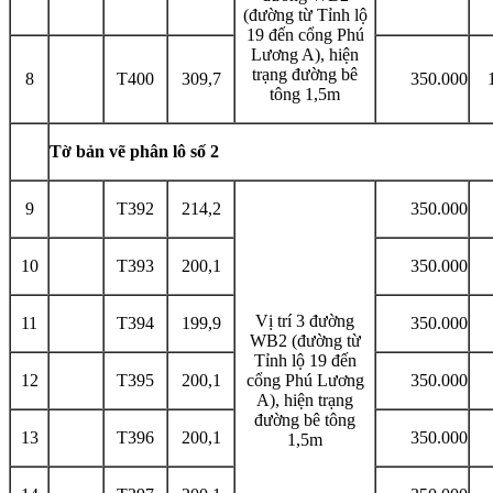
(đường từ Tỉnh lộ
19 đến cổng Phú
Lương A), hiện
trạng đường bê
8
T400
309,7
350.000
tông 1,5m
Tờ bản vẽ phân lô số 2
9
T392
214,2
350.000
10
T393
200,1
350.000
Vị trí 3 đường
11
T394
199,9
350.000
WB2 (đường từ
Tỉnh lộ 19 đến
12
T395
200,1
cổng Phú Lương
350.000
A), hiện trạng
đường bê tông
13
T396
200,1
350.000
1,5m