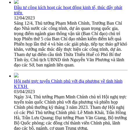
Đầu tư công kích hoạt các hoạt động kinh tế, thúc đẩy phát
triển
12/04/2023
Sáng 12/4, Thủ tướng Phạm Minh Chính, Trưởng Ban Chỉ
đạo Nhà nước các công trình, dự án quan trọng quốc gia,
trọng điểm ngành giao thông vận tải (Ban Chỉ đạo) chủ trì
họp Phiên thứ 5 của Ban Chỉ đạo nhằm kiểm điểm kết quả
Phiên họp lần thứ 4 và bàn các giải pháp, tiếp tục tháo gỡ khó
khăn, vướng mắc thúc đẩy thực hiện các công trình, dự án.
Tham dự tại điểm cầu tỉnh Thừa Thiên Huế có Phó Bí thư
Tỉnh ủy, Chủ tịch UBND tỉnh Nguyễn Văn Phương và lãnh
đạo các Sở, ban ngành liên quan.
Hội nghị trực tuyến Chính phủ với địa phương về tình hình
KTXH
03/04/2023
Ngày 3/4, Thủ tướng Phạm Minh Chính chủ trì Hội nghị trực
tuyến toàn quốc Chính phủ với địa phương và phiên họp
Chính phủ thường kỳ tháng 3 năm 2023. Tham dự Hội nghị
có các Phó Thủ tướng Chính phủ: Lê Minh Khái, Trần Hồng
Hà, Trần Lưu Quang; Đại tướng Phan Văn Giang, Bộ trưởng
Bộ Quốc phòng; các đồng chí thành viên Chính phủ, lãnh
đạo các bộ, ngành, cơ quan Trung ương.