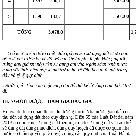
14
T397
200,1
350.000
15
T398
183,7
350.000
TỔNG
3.078,8
1.
- Giá khởi điểm để tổ chức đấu giá quyền sử dụng đất chưa bao
gồm lệ phí trước bạ về đất và các khoản phí, lệ phí khác; người
trúng đấu giá khi nộp tiền sử dụng đất vào Ngân sách Nhà nước
cùng với thực hiện nộp lệ phí trước bạ về đất theo mức giá trúng
đấu và tỷ lệ quy định
.
-
Bước giá: Tính cho một vòng đấu/lô đất kể từ vòng đấu thứ 2 trở
đi.
III. NGƯỜI ĐƯỢC THAM GIA ĐẤU GIÁ
Hộ gia đình, cá nhân thuộc đối tượng được Nhà nước giao đất có
thu tiền sử dụng đất theo quy định tại Điều 55 của Luật Đất đai năm
2013 có nhu cầu sử dụng đất theo mục đích sử dụng đất và cam kết
sử dụng đất đúng mục đích, đúng quy hoạch đã được cơ quan nhà
nước có thẩm quyền phê duyệt, đúng các quy định của Luật Đất đai