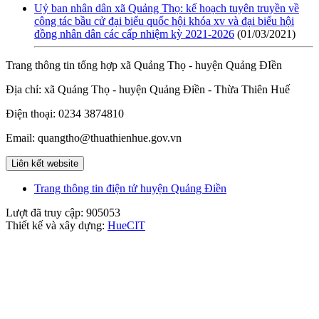
Uỷ ban nhân dân xã Quảng Thọ: kế hoạch tuyên truyền về
công tác bầu cử đại biểu quốc hội khóa xv và đại biểu hội
đồng nhân dân các cấp nhiệm kỳ 2021-2026
(01/03/2021)
Trang thông tin tổng hợp xã Quảng Thọ - huyện Quảng ĐIền
Địa chỉ: xã Quảng Thọ - huyện Quảng Điền - Thừa Thiên Huế
Điện thoại: 0234 3874810
Email: quangtho@thuathienhue.gov.vn
Liên kết website
Trang thông tin điện tử huyện Quảng Điền
Lượt đã truy cập:
905053
Thiết kế và xây dựng:
HueCIT