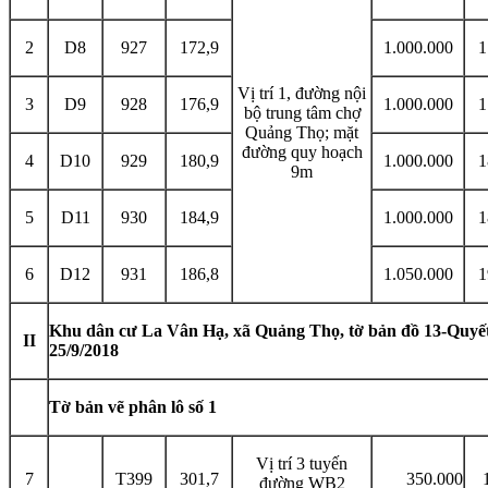
2
D8
927
172,9
1.000.000
1
Vị trí 1, đường nội
3
D9
928
176,9
1.000.000
1
bộ trung tâm chợ
Quảng Thọ; mặt
đường quy hoạch
4
D10
929
180,9
1.000.000
1
9m
5
D11
930
184,9
1.000.000
1
6
D12
931
186,8
1.050.000
1
Khu dân cư La Vân Hạ, xã Quảng Thọ, tờ bản đồ 13-Qu
II
25/9/2018
Tờ bản vẽ phân lô số 1
Vị trí 3 tuyến
7
T399
301,7
350.000
đường WB2