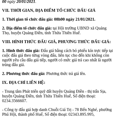
00
ngày
20/01/2021
.
VII. THỜI GIAN, ĐỊA ĐIỂM TỔ CHỨC ĐẤU GIÁ
1. Thời gian tổ chức đấu giá: 08h00 ngày 21/01/2021.
2. Địa điểm tổ chức đấu giá:
tại Hội trường UBND xã Quảng
Thọ, huyện Quảng Điền, tỉnh Thừa Thiên Huế.
VIII. HÌNH THỨC ĐẤU GIÁ, PHƯƠNG THỨC ĐẤU GIÁ:
1. Hình thức đấu giá:
Đấu giá bằng cách bỏ phiếu kín trực tiếp tại
cuộc đấu giá theo từng vòng đấu, liên tục cho đến khi không còn
người yêu cầu đấu giá tiếp, người có mức giá trả cao nhất là người
trúng đấu giá.
2. Phương thức đấu giá:
Phương thức trả giá lên.
IX. ĐỊA CHỈ LIÊN HỆ:
- Trung tâm Phát triển quỹ đất huyện Quảng Điền - thị trấn Sịa,
huyện Quảng Điền, tỉnh Thừa Thiên Huế, Số điện thoại:
0234.3566607.
- Công ty đấu giá hợp danh Chuỗi Giá Trị - 78 Bến Nghé, phường
Phú Hội, thành phố Huế, Số điện thoại: 02343.895.995,