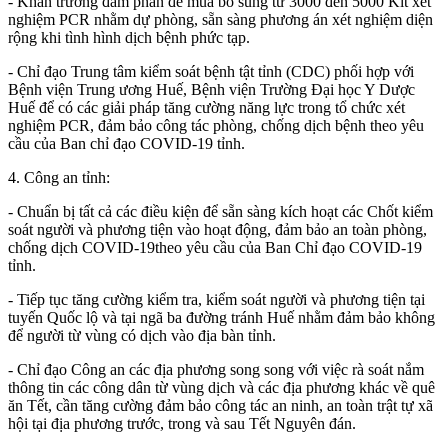
- Khẩn trương đàm phán để mua bổ sung từ 3000 đến 5000 Kit xét
nghiệm PCR nhằm dự phòng, sẵn sàng phương án xét nghiệm diện
rộng khi tình hình dịch bệnh phức tạp.
- Chỉ đạo Trung tâm kiểm soát bệnh tật tỉnh (CDC) phối hợp với
Bệnh viện Trung ương Huế, Bệnh viện Trường Đại học Y Dược
Huế để có các giải pháp tăng cường năng lực trong tổ chức xét
nghiệm PCR, đảm bảo công tác phòng, chống dịch bệnh theo yêu
cầu của Ban chỉ đạo COVID-19 tỉnh.
4.
Công an tỉnh:
- Chuẩn bị tất cả các điều kiện để sẵn sàng kích hoạt các Chốt kiểm
soát người và phương tiện vào hoạt động, đảm bảo an toàn phòng,
chống dịch COVID-19theo yêu cầu của Ban Chỉ đạo COVID-19
tỉnh.
- Tiếp tục tăng cường kiểm tra, kiểm soát người và phương tiện tại
tuyến Quốc lộ và tại ngã ba đường tránh Huế nhằm đảm bảo không
để người từ vùng có dịch vào địa bàn tỉnh.
- Chỉ đạo Công an các địa phương song song với việc rà soát nắm
thông tin các công dân từ vùng dịch và các địa phương khác về quê
ăn Tết, cần tăng cường đảm bảo công tác an ninh, an toàn trật tự xã
hội tại địa phương trước, trong và sau Tết Nguyên đán.