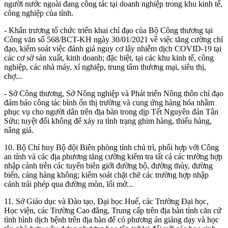
người nước ngoài đang công tác tại doanh nghiệp trong khu kinh tế,
công nghiệp của tỉnh.
- Khẩn trương tổ chức triển khai chỉ đạo của Bộ Công thương tại
Công văn số 568/BCT-KH ngày 30/01/2021 về việc tăng cường chỉ
đạo, kiểm soát việc đánh giá nguy cơ lây nhiễm dịch COVID-19 tại
các cơ sở sản xuất, kinh doanh; đặc biệt, tại các khu kinh tế, công
nghiệp, các nhà máy, xí nghiệp, trung tâm thương mại, siêu thị,
chợ...
- Sở Công thương, Sở Nông nghiệp và Phát triển Nông thôn chỉ đạo
đảm bảo công tác bình ổn thị trường và cung ứng hàng hóa nhằm
phục vụ cho người dân trên địa bàn trong dịp Tết Nguyên đán Tân
Sửu; tuyệt đối không để xảy ra tình trạng ghim hàng, thiếu hàng,
nâng giá.
10.
Bộ Chỉ huy Bộ đội Biên phòng tỉnh chủ trì, phối hợp với Công
an tỉnh và các địa phương tăng cường kiểm tra tất cả các trường hợp
nhập cảnh trên các tuyến biên giới đường bộ, đường thủy, đường
biển, cảng hàng không; kiểm soát chặt chẽ các trường hợp nhập
cảnh trái phép qua đường mòn, lối mở...
11. Sở Giáo dục và Đào tạo, Đại học Huế, các Trường Đại học,
Học viện, các Trường Cao đẳng, Trung cấp trên địa bàn tỉnh căn cứ
tình hình dịch bệnh trên địa bàn để có phương án giảng dạy và học