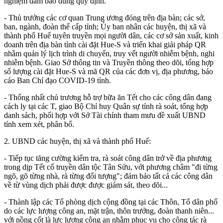
nghiệm đảm bảo đúng quy định.
- Thủ trưởng các cơ quan Trung ương đóng trên địa bàn; các sở,
ban, ngành, đoàn thể cấp tỉnh; Ủy ban nhân các huyện, thị xã và
thành phố Huế tuyên truyền mọi người dân, các cơ sở sản xuất, kinh
doanh trên địa bàn tỉnh cài đặt Hue-S và triển khai giải pháp QR
nhằm quản lý lịch trình di chuyển, truy vết người nhiễm bệnh, nghi
nhiễm bệnh. Giao Sở thông tin và Truyền thông theo dõi, tổng hợp
số lượng cài đặt Hue-S và mã QR của các đơn vị, địa phương, báo
cáo Ban Chỉ đạo COVID-19 tỉnh.
- Thống nhất chủ trương hỗ trợ bữa ăn Tết cho các công dân đang
cách ly tại các T, giao Bộ Chỉ huy Quân sự tỉnh rà soát, tổng hợp
danh sách, phối hợp với Sở Tài chính tham mưu đề xuất UBND
tỉnh xem xét, phân bổ.
2.
UBND các huyện, thị xã và thành phố Huế:
- Tiếp tục tăng cường kiểm tra, rà soát công dân trở về địa phương
trong dịp Tết cổ truyền dân tộc Tân Sửu, với phương châm "đi từng
ngõ, gõ từng nhà, rà từng đối tượng"; đảm bảo tất cả các công dân
về từ vùng dịch phải được được giám sát, theo dõi...
- Thành lập các Tổ phòng dịch cộng đồng tại các Thôn, Tổ dân phố
do các lực lượng công an, mặt trận, thôn trưởng, đoàn thanh niên...
với nồng cốt là lực lượng công an nhằm phục vụ cho công tác rà