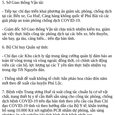
5.
Sở Giao thông Vận tải:
-
Tiếp tục chỉ đạo triển khai phương án giám sát, phòng, chống dịch
tại các Bến xe, Ga Huế, Cảng hàng không quốc tế Phú Bài và các
giải pháp an toàn phòng chống dịch COVID-19.
- Giám đốc Sở Giao thông Vận tải chịu trách nhiệm kiểm tra, giám
sát việc thực hiện công tác phòng dịch tại các bến xe, bến thuyền,
sân bay, ga tàu, cảng biển... trên địa bàn tỉnh.
6.
Bộ Chỉ huy Quân sự tỉnh:
- Chỉ đạo các Khu cách ly tập trung tăng cường quản lý đảm bảo an
toàn từ vòng trong và vòng ngoài; đồng thời, có chính sách động
viên các cán bộ, lực lượng tại các T yên tâm thực hiện nhiệm vụ
trong dịp Tết Nguyên đán.
- Thống nhất đề xuất không tổ chức bắn pháo hoa chào đón năm
mới theo đề xuất của huyện Phú Lộc.
7.
Bệnh viện Trung ương Huế
rà soát công tác chuẩn bị cơ sở vật
chất, trang thiết bị y tế cần thiết sẵn sàng cho công tác phòng, chống
dịch bệnh COVID-19 trên địa bàn tỉnh theo yêu cầu của
Ban Chỉ
đạo COVID-19 tỉnh
và theo hướng dẫn của Bộ Y tế
; khẩn trương
bổ sung 10.0
00 Kit xét nghiệm PCR nhằm dự phòng, sẵn sàng
phương án xét nghiệm khi tình hình dịch bệnh phức tạp.