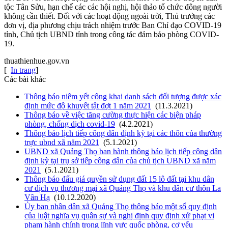
tộc Tân Sửu, hạn chế các các hội nghị, hội thảo tổ chức đông người
không cần thiết. Đối với các hoạt động ngoài trời, Thủ trưởng các
đơn vị, địa phương chịu trách nhiệm trước Ban Chỉ đạo COVID-19
tỉnh, Chủ tịch UBND tỉnh trong công tác đảm bảo phòng COVID-
19.
thuathienhue.gov.vn
[
In trang
]
Các bài khác
Thông báo niêm yết công khai danh sách đối tượng được xác
định mức độ khuyết tật đợt 1 năm 2021
(11.3.2021)
Thông báo về việc tăng cường thực hiện các biện pháp
phòng, chống dịch covid-19
(4.2.2021)
Thông báo lịch tiếp công dân định kỳ tại các thôn của thường
trực ubnd xã năm 2021
(5.1.2021)
UBND xã Quảng Thọ ban hành thông báo lịch tiếp công dân
định kỳ tại trụ sở tiếp công dân của chủ tịch UBND xã năm
2021
(5.1.2021)
Thông báo đấu giá quyền sử dụng đất 15 lô đất tại khu dân
cư dịch vụ thương mại xã Quảng Thọ và khu dân cư thôn La
Vân Hạ
(10.12.2020)
Ủy ban nhân dân xã Quảng Thọ thông báo một số quy định
của luật nghĩa vụ quân sự và nghị định quy định xử phạt vi
phạm hành chính trong lĩnh vực quốc phòng, cơ yếu