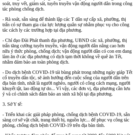
soát, truy vết, giám sát, tuyên truyền vận động người dân trong công
tác phòng chống dịch.
- Rà soát, sẵn sàng để thành lập các T dân sự cấp xã, phường, thị
trấn có sự tham gia của lực lượng quân sự nhằm phục vụ cho công
tác cách ly các trường hợp tại địa phương.
- Chỉ đạo Đài Phát thanh địa phương, UBND các xã, phường, thị
trấn tăng cường tuyên truyền, vận động người dân nâng cao hơn
nữa ý thức phòng, chống dịch; vận động người dân có con em đang
làm ăn ở các địa phương có dịch tạm thời không về quê ăn Tết,
nhằm đảm bảo an toàn phòng dịch.
- Do dịch bệnh COVID-19 tái bùng phát trong những ngày giáp Tết
cổ truyền dân tộc, sẽ ảnh hưởng đến cuộc sống của người dân trên
địa bàn tỉnh, nhất là người nghèo, người có công cách mạng, người
khuyết tật, lao động tự do... Vì vậy, các đơn vị, địa phương cần lưu
ý và có chính sách đảm bảo an sinh xã hội tại địa phương.
3.
Sở Y tế:
- Triển khai các giải pháp phòng, chống dịch bệnh COVID-19, sẵn
sàng cơ sở vật chất, trang thiết bị, nguồn lực... để phục vụ công tác
phòng, chống dịch bệnh COVID-19 trên địa bàn tỉnh.