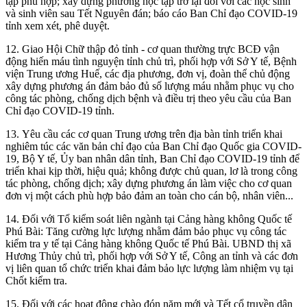
tập phù hợp; xây dựng phương học tập trở lại đối với các học sinh
và sinh viên sau Tết Nguyên đán; báo cáo Ban Chỉ đạo COVID-19
tỉnh xem xét, phê duyệt.
12
.
Giao Hội Chữ thập đỏ tỉnh - cơ quan thường trực BCĐ vận
động hiến máu tình nguyện tỉnh chủ trì, phối hợp với Sở Y tế, Bệnh
viện Trung ương Huế, các địa phương, đơn vị, đoàn thể chủ động
xây dựng phương án đảm bảo đủ số lượng máu nhằm phục vụ cho
công tác phòng, chống dịch bệnh và điều trị theo yêu cầu của Ban
Chỉ đạo COVID-19 tỉnh.
13.
Yêu cầu các cơ quan Trung ương trên địa bàn tỉnh triển khai
nghiêm túc các văn bản chỉ đạo của Ban Chỉ đạo Quốc gia COVID-
19, Bộ Y tế, Ủy ban nhân dân tỉnh, Ban Chỉ đạo COVID-19 tỉnh để
triển khai kịp thời, hiệu quả; không được chủ quan, lơ là trong công
tác phòng, chống dịch; xây dựng phương án làm việc cho cơ quan
đơn vị một cách phù hợp bảo đảm an toàn cho cán bộ, nhân viên...
14.
Đối với Tổ kiểm soát liên ngành tại Cảng hàng không Quốc tế
Phú Bài: Tăng cường lực lượng nhằm đảm bảo phục vụ công tác
kiểm tra y tế tại Cảng hàng không Quốc tế Phú Bài. UBND thị xã
Hương Thủy chủ trì, phối hợp với Sở Y tế, Công an tỉnh và các đơn
vị liên quan tổ chức triển khai đảm bảo lực lượng làm nhiệm vụ tại
Chốt kiểm tra.
15.
Đối với các hoạt động chào đón năm mới và Tết cổ truyền dân