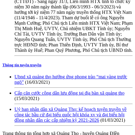
(CTTĐT) - Sáng ngày 31/3, Liên minh HTX tỉnh tổ chức kỷ
niệm 30 năm ngày thành lập (06/3/1993 - 06/3/2023) và
hướng tới kỷ niệm 77 năm ngày truyền thống HTX Việt Nam
(11/4/1946 - 11/4/2023). Tham dự buổi lễ có ông Nguyễn
Mạnh Cường; Phó Chủ tịch Liên minh HTX Việt Nam; Phạm
Thị Minh Huệ, UVTV, Chủ nhiệm UBKT Tỉnh ủy; Nguyễn
Chí Tài, UVTV Tỉnh ủy, Trưởng Ban Dân vận Tỉnh ủy;
Nguyễn Quang Tuấn, UVTV Tỉnh ủy, Phó Chủ tịch Thường
trực HĐND tỉnh; Phan Thiên Định, UVTV Tỉnh ủy, Bí thư
Thành ủy Huế; Phan Quý Phương, Phó Chủ tịch UBND tỉnh.
Thông tin tuyên truyền
Ubnd xã quảng thọ hưởng ứng phong trào “mai vàng trước
ngõ”
(16/03/2021)
Cấp căn cước công dân lưu động tại địa bàn xã quảng thọ
(15/03/2021)
Uỷ ban nhân dân xã Quảng Thọ: kế hoạch tuyên truyền về
công tác bầu cử đại biểu quốc hội khóa xv và đại biểu hội
đồng nhân dân các cấp nhiệm kỳ 2021-2026
(01/03/2021)
Trang thông tin tổng hợp xã Quảng Thọ - huyện Quảng ĐIền