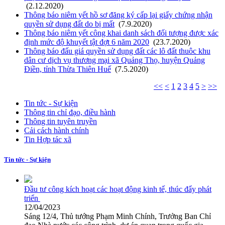
(2.12.2020)
Thông báo niêm yết hồ sơ đăng ký cấp lại giấy chứng nhận
quyền sử dụng đất do bị mất
(7.9.2020)
Thông báo niêm yết công khai danh sách đối tượng được xác
định mức độ khuyết tật đợt 6 năm 2020
(23.7.2020)
Thông báo đấu giá quyền sử dụng đất các lô đất thuôc khu
dân cư dịch vụ thương mại xã Quảng Thọ, huyện Quảng
Điền, tỉnh Thừa Thiên Huế
(7.5.2020)
<<
<
1
2
3
4
5
>
>>
Tin tức - Sự kiện
Thông tin chỉ đạo, điều hành
Thông tin tuyên truyền
Cải cách hành chính
Tin Hợp tác xã
Tin tức - Sự kiện
Đầu tư công kích hoạt các hoạt động kinh tế, thúc đẩy phát
triển
12/04/2023
Sáng 12/4, Thủ tướng Phạm Minh Chính, Trưởng Ban Chỉ