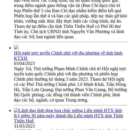
đạo Nhà nước các công trình, dự án quan trọng quốc gia,
trọng điểm ngành giao thông vận tải (Ban Chỉ đạo) chủ trì
họp Phiên thứ 5 của Ban Chỉ đạo nhằm kiểm điểm kết quả
Phiên họp lần thứ 4 và bàn các giải pháp, tiếp tục tháo gỡ khó
khăn, vướng mắc thúc đẩy thực hiện các công trình, dự án.
Tham dự tại điểm cầu tỉnh Thừa Thiên Huế có Phó Bí thư
Tỉnh ủy, Chủ tịch UBND tỉnh Nguyễn Văn Phương và lãnh
đạo các Sở, ban ngành liên quan.
Hội nghị trực tuyến Chính phủ với địa phương về tình hình
KTXH
03/04/2023
Ngày 3/4, Thủ tướng Phạm Minh Chính chủ trì Hội nghị trực
tuyến toàn quốc Chính phủ với địa phương và phiên họp
Chính phủ thường kỳ tháng 3 năm 2023. Tham dự Hội nghị
có các Phó Thủ tướng Chính phủ: Lê Minh Khái, Trần Hồng
Hà, Trần Lưu Quang; Đại tướng Phan Văn Giang, Bộ trưởng
Bộ Quốc phòng; các đồng chí thành viên Chính phủ, lãnh
đạo các bộ, ngành, cơ quan Trung ương.
Kỷ niệm 30 năm ngày thành lập Liên minh HTX tỉnh Thừa
Thiên Huế
31/03/2023