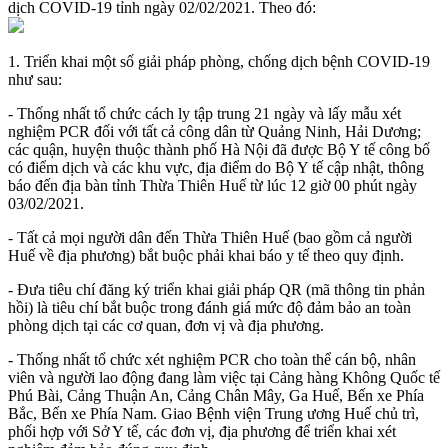
dịch COVID-19 tỉnh ngày 02/02/2021. Theo đó:
1. T
riển khai một số giải pháp phòng, chống dịch bệnh COVID-19
như sau:
- Thống nhất tổ chức cách ly tập trung 21 ngày và lấy mẫu xét
nghiệm PCR đối với tất cả công dân từ Quảng Ninh, Hải Dương;
các quận, huyện thuộc thành phố Hà Nội đã được Bộ Y tế công bố
có điểm dịch và các khu vực, địa điểm do Bộ Y tế cập nhật, thông
báo đến địa bàn tỉnh Thừa Thiên Huế từ lúc
12 giờ 00 phút ngày
03/02/2021
.
- Tất cả mọi người dân đến Thừa Thiên Huế (bao gồm cả người
Huế về địa phương) bắt buộc phải khai báo y tế theo quy định.
- Đưa tiêu chí đăng ký triển khai giải pháp QR (mã thông tin phản
hồi) là tiêu chí bắt buộc trong đánh giá mức độ đảm bảo an toàn
phòng dịch tại các cơ quan, đơn vị và địa phương.
- Thống nhất tổ chức xét nghiệm PCR cho toàn thể cán bộ, nhân
viên và người lao động đang làm việc tại Cảng hàng Không Quốc tế
Phú Bài, Cảng Thuận An, Cảng Chân Mây, Ga Huế, Bến xe Phía
Bắc, Bến xe Phía Nam. Giao Bệnh viện Trung ương Huế chủ trì,
phối hợp với Sở Y tế, các đơn vị, địa phương để triển khai xét