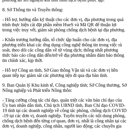
8.
Sở Thông tin và Truyền thông:
- Hỗ trợ, hướng dẫn kỹ thuật cho các đơn vị, địa phương trong quá
trình thực hiện
cài đặt phần mềm HueS và Mã QR để thuận lợi
trong việc truy vết, giám sát phòng chống dịch bệnh tại địa phương.
- Khẩn trương hướng dẫn, tổ chức tập huấn cho các đơn vị, địa
phương triển khai các ứng dụng công nghệ thông tin trong việc rà
soát, theo dõi các công dân về từ vùng dịch; thống nhất phương
thức báo cáo công dân đến/trở về địa phương nhằm đảm bảo thông
tin chính xác, kịp thời.
- Hỗ trợ Công an tỉnh, Sở Giao thông Vận tải và các đơn vị liên
quan tiếp tục giám sát các phương tiện đi qua địa bàn tỉnh.
9.
Ban Quản lý Khu kinh tế, Công nghiệp tỉnh; Sở Công thương, Sở
Nông nghiệp và Phát triển Nông thôn:
- Tăng cường công tác chỉ đạo, quán triệt các văn bản chỉ đạo của
Ủy ban nhân dân tỉnh, Chủ tịch UBND tỉnh, Ban Chỉ đạo COVID-
19 tỉnh tại các doanh nghiệp về công tác phòng, chống dịch COVID
-19 tại các đơn vị, doanh nghiệp. Tuyên truyền các nội dung phòng,
chống dịch bệnh đến từng cơ quan, đơn vị, nhất là công nhân tại các
đơn vị, doanh nghiệp, công nhân, người lao động; các chuyên gia