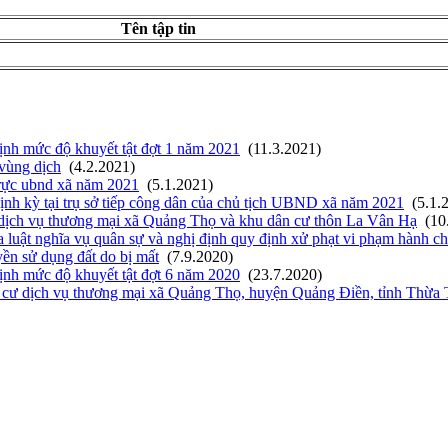
Tên tập tin
ịnh mức độ khuyết tật đợt 1 năm 2021
(11.3.2021)
 vùng dịch
(4.2.2021)
 trực ubnd xã năm 2021
(5.1.2021)
nh kỳ tại trụ sở tiếp công dân của chủ tịch UBND xã năm 2021
(5.1.
ư dịch vụ thương mại xã Quảng Thọ và khu dân cư thôn La Vân Hạ
(10
luật nghĩa vụ quân sự và nghị định quy định xử phạt vi phạm hành ch
ền sử dụng đất do bị mất
(7.9.2020)
ịnh mức độ khuyết tật đợt 6 năm 2020
(23.7.2020)
ân cư dịch vụ thương mại xã Quảng Thọ, huyện Quảng Điền, tỉnh Thừa