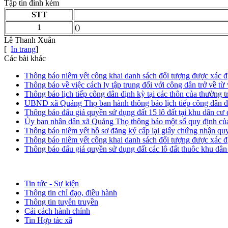
Tập tin đính kèm
STT
1
()
Lê Thanh Xuân
[
In trang
]
Các bài khác
Thông báo niêm yết công khai danh sách đối tượng được xác đ
Thông báo về việc cách ly tập trung đối với công dân trở về từ
Thông báo lịch tiếp công dân định kỳ tại các thôn của thường
UBND xã Quảng Thọ ban hành thông báo lịch tiếp công dân đị
Thông báo đấu giá quyền sử dụng đất 15 lô đất tại khu dân c
Ủy ban nhân dân xã Quảng Thọ thông báo một số quy định của 
Thông báo niêm yết hồ sơ đăng ký cấp lại giấy chứng nhận quy
Thông báo niêm yết công khai danh sách đối tượng được xác đ
Thông báo đấu giá quyền sử dụng đất các lô đất thuôc khu d
Tin tức - Sự kiện
Thông tin chỉ đạo, điều hành
Thông tin tuyên truyền
Cải cách hành chính
Tin Hợp tác xã