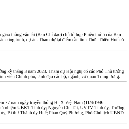
iao thông vận tải (Ban Chỉ đạo) chủ trì họp Phiên thứ 5 của Ban
các công trình, dự án. Tham dự tại điểm cầu tỉnh Thừa Thiên Huế có
ường kỳ tháng 3 năm 2023. Tham dự Hội nghị có các Phó Thủ tướng
h viên Chính phủ, lãnh đạo các bộ, ngành, cơ quan Trung ương.
iệm 77 năm ngày truyền thống HTX Việt Nam (11/4/1946 -
Chủ nhiệm UBKT Tỉnh ủy; Nguyễn Chí Tài, UVTV Tỉnh ủy, Trưởng
 ủy, Bí thư Thành ủy Huế; Phan Quý Phương, Phó Chủ tịch UBND