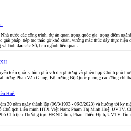
ển
à nước các công trình, dự án quan trọng quốc gia, trọng điểm ngành g
 giải pháp, tiếp tục tháo gỡ khó khăn, vướng mắc thúc đẩy thực hiện 
à lãnh đạo các Sở, ban ngành liên quan.
 KTXH
tuyến toàn quốc Chính phủ với địa phương và phiên họp Chính phủ th
 tướng Phan Văn Giang, Bộ trưởng Bộ Quốc phòng; các đồng chí thàn
hiên Huế
ệm 30 năm ngày thành lập (06/3/1993 - 06/3/2023) và hướng tới kỷ n
hó Chủ tịch Liên minh HTX Việt Nam; Phạm Thị Minh Huệ, UVTV, 
hó Chủ tịch Thường trực HĐND tỉnh; Phan Thiên Định, UVTV Tỉnh