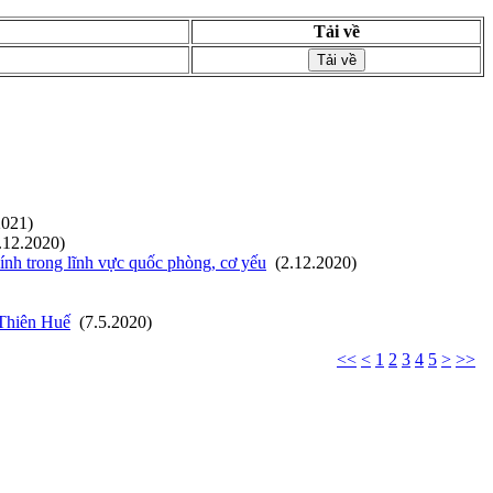
Tải về
Tải về
2021)
.12.2020)
ính trong lĩnh vực quốc phòng, cơ yếu
(2.12.2020)
 Thiên Huế
(7.5.2020)
<<
<
1
2
3
4
5
>
>>