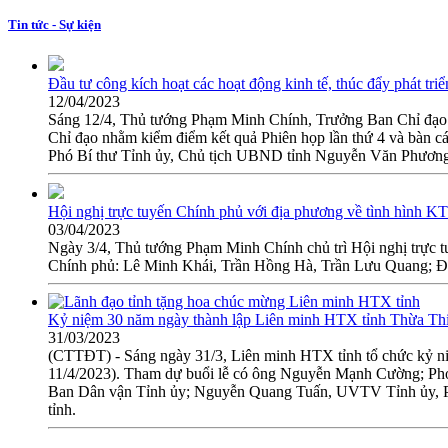
Tin tức - Sự kiện
Đầu tư công kích hoạt các hoạt động kinh tế, thúc đẩy phát tri
12/04/2023
Sáng 12/4, Thủ tướng Phạm Minh Chính, Trưởng Ban Chỉ đạo Nh
Chỉ đạo nhằm kiểm điểm kết quả Phiên họp lần thứ 4 và bàn các
Phó Bí thư Tỉnh ủy, Chủ tịch UBND tỉnh Nguyễn Văn Phương v
Hội nghị trực tuyến Chính phủ với địa phương về tình hình
03/04/2023
Ngày 3/4, Thủ tướng Phạm Minh Chính chủ trì Hội nghị trực 
Chính phủ: Lê Minh Khái, Trần Hồng Hà, Trần Lưu Quang; Đại
Kỷ niệm 30 năm ngày thành lập Liên minh HTX tỉnh Thừa T
31/03/2023
(CTTĐT) - Sáng ngày 31/3, Liên minh HTX tỉnh tổ chức kỷ ni
11/4/2023). Tham dự buổi lễ có ông Nguyễn Mạnh Cường; P
Ban Dân vận Tỉnh ủy; Nguyễn Quang Tuấn, UVTV Tỉnh ủy, P
tỉnh.