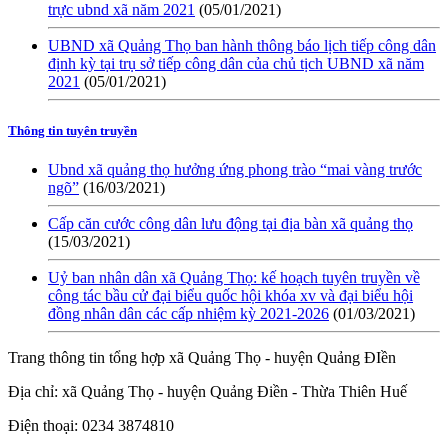
trực ubnd xã năm 2021
(05/01/2021)
UBND xã Quảng Thọ ban hành thông báo lịch tiếp công dân
định kỳ tại trụ sở tiếp công dân của chủ tịch UBND xã năm
2021
(05/01/2021)
Thông tin tuyên truyền
Ubnd xã quảng thọ hưởng ứng phong trào “mai vàng trước
ngõ”
(16/03/2021)
Cấp căn cước công dân lưu động tại địa bàn xã quảng thọ
(15/03/2021)
Uỷ ban nhân dân xã Quảng Thọ: kế hoạch tuyên truyền về
công tác bầu cử đại biểu quốc hội khóa xv và đại biểu hội
đồng nhân dân các cấp nhiệm kỳ 2021-2026
(01/03/2021)
Trang thông tin tổng hợp xã Quảng Thọ - huyện Quảng ĐIền
Địa chỉ: xã Quảng Thọ - huyện Quảng Điền - Thừa Thiên Huế
Điện thoại: 0234 3874810