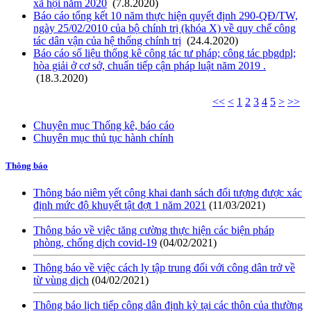
xã hội năm 2020
(7.8.2020)
Báo cáo tổng kết 10 năm thực hiện quyết định 290-QĐ/TW,
ngày 25/02/2010 của bộ chính trị (khóa X) về quy chế công
tác dân vận của hệ thống chính trị
(24.4.2020)
Báo cáo số liệu thống kê công tác tư pháp; công tác pbgdpl;
hòa giải ở cơ sở, chuẩn tiếp cận pháp luật năm 2019 .
(18.3.2020)
<<
<
1
2
3
4
5
>
>>
Chuyên mục Thống kê, báo cáo
Chuyên mục thủ tục hành chính
Thông báo
Thông báo niêm yết công khai danh sách đối tượng được xác
định mức độ khuyết tật đợt 1 năm 2021
(11/03/2021)
Thông báo về việc tăng cường thực hiện các biện pháp
phòng, chống dịch covid-19
(04/02/2021)
Thông báo về việc cách ly tập trung đối với công dân trở về
từ vùng dịch
(04/02/2021)
Thông báo lịch tiếp công dân định kỳ tại các thôn của thường