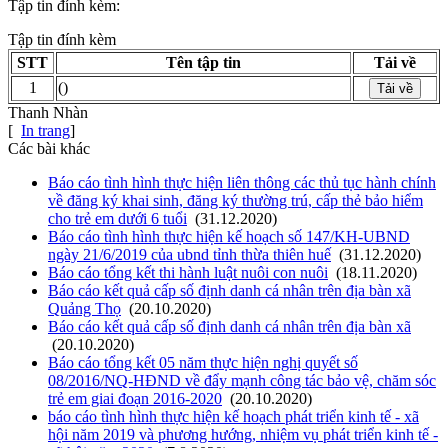
Tập tin đính kèm:
Tập tin đính kèm
STT
Tên tập tin
Tải về
1
()
Tải về
Thanh Nhàn
[
In trang
]
Các bài khác
Báo cáo tình hình thực hiện liên thông các thủ tục hành chính
về đăng ký khai sinh, đăng ký thường trú, cấp thẻ bảo hiểm
cho trẻ em dưới 6 tuổi
(31.12.2020)
Báo cáo tình hình thực hiện kế hoạch số 147/KH-UBND
ngày 21/6/2019 của ubnd tỉnh thừa thiên huế
(31.12.2020)
Báo cáo tổng kết thi hành luật nuôi con nuôi
(18.11.2020)
Báo cáo kết quả cấp số định danh cá nhân trên địa bàn xã
Quảng Thọ
(20.10.2020)
Báo cáo kết quả cấp số định danh cá nhân trên địa bàn xã
(20.10.2020)
Báo cáo tổng kết 05 năm thực hiện nghị quyết số
08/2016/NQ-HĐND về đẩy mạnh công tác bảo vệ, chăm sóc
trẻ em giai đoạn 2016-2020
(20.10.2020)
báo cáo tình hình thực hiện kế hoạch phát triển kinh tế - xã
hội năm 2019 và phương hướng, nhiệm vụ phát triển kinh tế -