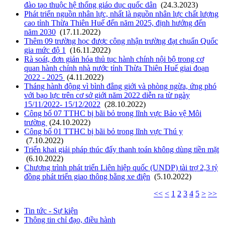
đào tạo thuộc hệ thống giáo dục quốc dân
(24.3.2023)
Phát triển nguồn nhân lực, nhất là nguồn nhân lực chất lượng
cao tỉnh Thừa Thiên Huế đến năm 2025, định hướng đến
năm 2030
(17.11.2022)
Thêm 09 trường học được công nhận trường đạt chuẩn Quốc
gia mức độ 1
(16.11.2022)
Rà soát, đơn giản hóa thủ tục hành chính nội bộ trong cơ
quan hành chính nhà nước tỉnh Thừa Thiên Huế giai đoạn
2022 - 2025
(4.11.2022)
Tháng hành động vì bình đẳng giới và phòng ngừa, ứng phó
với bạo lực trên cơ sở giới năm 2022 diễn ra từ ngày
15/11/2022- 15/12/2022
(28.10.2022)
Công bố 07 TTHC bị bãi bỏ trong lĩnh vực Bảo vệ Môi
trường
(24.10.2022)
Công bố 01 TTHC bị bãi bỏ trong lĩnh vực Thú y
(7.10.2022)
Triển khai giải pháp thúc đẩy thanh toán không dùng tiền mặt
(6.10.2022)
Chương trình phát triển Liên hiệp quốc (UNDP) tài trợ 2,3 tỷ
đồng phát triển giao thông bằng xe điện
(5.10.2022)
<<
<
1
2
3
4
5
>
>>
Tin tức - Sự kiện
Thông tin chỉ đạo, điều hành