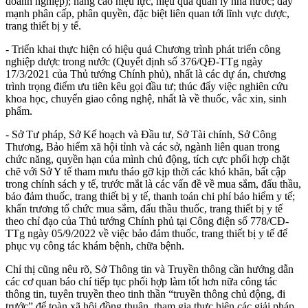
doanh nghiệp); nâng cao hiệu lực, hiệ
u
quả quản lý nhà nước; đẩy
mạnh phân cấp, phân quyền, đặc biệt liên quan t
ới
lĩnh vực dược,
trang thi
ế
t bị y t
ế.
- Triển khai
thực hiện
có hiệu quả
Chương trình phát triển công
nghiệp dược trong nước (Qu
yế
t định s
ố
376/QĐ-TTg ngày
17/3/2021
của Thủ tướng Chính phủ
), nhất là các dự án, chương
trình trọng điểm ưu tiên kêu gọi đầu tư; thúc đẩy việc nghiên cứu
khoa học, chuyển giao công nghệ, nh
ấ
t là về thuốc, vắc xin, sinh
phẩm
.
- Sở
Tư pháp,
Sở
Kế hoạch và Đầu tư,
Sở
Tài chính,
Sở
Công
Thương, Bảo hiểm xã hội
tỉnh
và các sở, ngành liên quan trong
chức năng, quyền hạn của mình chủ động, tích cực phối hợp chặt
chẽ với Sở Y tế
tham mưu
tháo gỡ kịp thời các khó khăn, bất cập
trong chính sách y tế, trước mắt là các vấn đề về mua sắm, đấu thầu,
bảo đảm thuốc, trang thiết bị y tế, thanh toán chi phí bảo hiểm y tế
;
khẩn trương tổ chức mua sắm, đấu thầu thuốc, trang thiết bị y t
ế
theo
chỉ đạo của Thủ tướng Chính phủ tại Công điện số 778/CĐ-
TTg ngày 05/9/2022 về việc bảo đảm thuốc, trang thiết bị y tế để
phục vụ công tác khám bệnh, chữa bệnh.
Chỉ thị cũng nêu rõ, Sở Thông tin và Truyền thông cần hướng
dẫn
các cơ quan báo chí tiếp tục
phối hợp
làm tốt hơn nữa công tác
thông tin, tuyên truyền theo tinh thần “truyền thông chủ động, đi
trước” để toàn xã hội đồng thuận, tham gia thực hiện các giải pháp