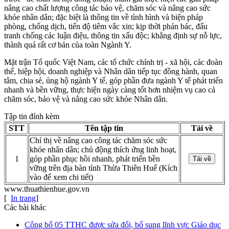
nâng cao chất lượng công tác bảo vệ, chăm sóc và nâng cao sức
khỏe nhân dân; đặc biệt là thông tin về tình hình và biện pháp
phòng, chống dịch, tiến độ tiêm vắc xin; kịp thời phản bác, đấu
tranh chống các luận điệu, thông tin xấu độc; khẳng định sự nỗ lực,
thành quả rất cơ bản của toàn Ngành Y
.
Mặt trận Tổ quốc Việt Nam, các tổ chức chính trị - xã hội, các đoàn
thể, hiệp hội, doanh nghiệp và Nhân dân tiếp tục đồng hành, quan
tâm, chia sẻ, ủng hộ ngành Y tế, góp phần đưa ngành Y tế phát triển
nhanh và bền vững, thực hiện ngày càng tốt hơn nhiệm vụ cao cả
chăm sóc, bảo vệ và nâng cao sức khỏe Nhân dân.
Tập tin đính kèm
STT
Tên tập tin
Tải về
Chỉ thị về nâng cao công tác chăm sóc sức
khỏe nhân dân; chủ động thích ứng linh hoạt,
1
góp phần phục hồi nhanh, phát triển bền
Tải về
vững trên địa bàn tỉnh Thừa Thiên Huế
(Kích
vào để xem chi tiết)
www.thuathienhue.gov.vn
[
In trang
]
Các bài khác
Công bố 05 TTHC được sửa đổi, bổ sung lĩnh vực Giáo dục