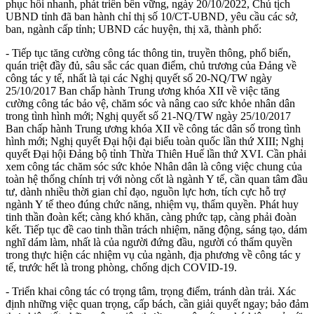
phục hồi nhanh, phát triển bền vững, ngày 20/10/2022,
Chủ tịch
UBND tỉnh đã ban hành chỉ thị số 10/CT-UBND,
yêu cầu c
ác sở,
ban, ngành cấp tỉnh; UBND các huyện, thị xã, thành phố:
- Tiếp tục tăng cường công tác thông tin, truyền thông, phổ biến,
quán triệt đầy đủ, sâu sắc các quan điểm
, chủ trương của Đảng về
công tác y tế, nhất là tại các Nghị quyết số
20-NQ/TW ngày
25/10/2017
Ban chấp hành Trung ương khóa XII
về việc tăng
cường công tác bảo vệ, chăm sóc và nâng cao sức khỏe nhân dân
trong tình hình mới; Nghị quyết số 21-NQ/TW ngày 25/10/2017
Ban chấp hành Trung ương khóa XII
về công tác dân số trong tình
hình mới;
Nghị quyết Đại hội
đại biểu toàn quốc lần thứ
XIII
; Nghị
quyết Đại hội Đảng bộ tỉnh Thừa Thiên Huế lần thứ XVI. Cần phải
xem c
ông tác chăm sóc sức kh
ỏe
Nhân dân là công việc chung của
toàn hệ thống chính trị với nòng cốt là ngành Y tế
,
cần quan tâm đầu
tư, dành nhiều thời gian chỉ đạo, nguồn lực hơn, tích cực hỗ trợ
ngành Y tế theo đúng chức năng, nhiệm vụ, thẩm quyền.
Phát huy
tinh thần đoàn kết; càng khó khăn, càng phức tạp, càng phải đoàn
kết. Tiếp tục đề cao tinh thần trách nhiệm, năng động, sáng tạo, dám
nghĩ dám làm, nhất là của người đứng đầu, người có thẩm quyền
trong thực hiện các nhiệm vụ của ngành, địa phương về công tác y
tế, trước hết là trong phòng, chống dịch
COVID-
19.
-
Triển khai công tác có trọng tâm, trọng điểm, tránh dàn trải. Xác
định những việc quan trọng, cấp bách, cần giải quyết ngay; bảo đảm