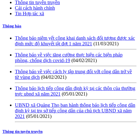
Thông tin tuyên truyền
Cải cách hành chính
Tin Hợp tác xã
Thông báo
Thông báo niêm yết công khai danh sách đối tượng được xác
định mức độ khuyết tật đợt 1 năm 2021
(11/03/2021)
Thông báo về việc tăng cường thực hiện các biện pháp
phòng, chống dịch covid-19
(04/02/2021)
Thông báo về việc cách ly tập trung đối với công dân trở về
từ vùng dịch
(04/02/2021)
Thông báo lịch tiếp công dân định kỳ tại các thôn của thường
trực ubnd xã năm 2021
(05/01/2021)
UBND xã Quảng Thọ ban hành thông báo lịch tiếp công dân
định kỳ tại trụ sở tiếp công dân của chủ tịch UBND xã năm
2021
(05/01/2021)
Thông tin tuyên truyền