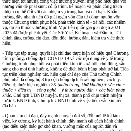
thực hiện tốt những công việc th
ư
ờng xuyên; ứng phó hiệu quả với
những vấn đ
ề
phát sinh; có lộ trình, kế hoạch và phân công trách
nhiệm cụ thể đối với các nhiệm vụ trung hạn và dài hạn.
K
hẩn
trương đẩy nhanh tiến độ giải ngân vốn đầu tư công; nguồn vốn
thuộc Chương trình phục hồi, phát tri
ể
n kinh tế - xã hội; các nhiệm
vụ, dự án thuộc Chương trình Mục tiêu quốc gia giai đoạn 2021-
2025 đã được phê duyệt. Các
Sở
: Y tế, K
ế
hoạch và Đầu tư, Tài
chính tăng cường chỉ đạo, đôn đốc, hướng dẫn, kiểm tra việc thực
hiện.
-
Tiếp tục tập trung, quyết liệt chỉ đạo thực hiện có hiệu quả Chương
trình phòng, chống dịch
COVID-19
và các nội dung về y tế trong
Chương trình phục hồi và phát triển kinh tế - xã hội; chủ động, sẵn
sàng cho mọi tình huống, không để dịch bệnh bùng phát trở lại. Tiếp
tục triển khai nghiêm túc, hiệu quả chỉ đạo của Thủ tướng Chính
phủ, nhất là đồng bộ 3 trụ cột chống dịch là xét nghiệm, cách ly,
điều trị; thực hiện nghiêm
2K (khẩu trang, khử khu
ẩ
n) + vắc x
i
n +
thuốc + điều trị + công nghệ + ý thức người dân + các biện pháp
khác.
Chủ tịch
UBND
huyện, thị xã, thành phố
chịu trách nhiệm
trước
UBND tỉnh
,
Chủ tịch UBND tỉnh
về việc tiêm vắc xin trên
địa bàn.
- Quan tâm chỉ đạo, đ
ẩy mạnh chuyển đổi số,
đ
ổi mới lề lối làm
việc, kỷ cương, kỷ luật hành chính;
đẩy mạnh cải cách hành chính
(tạo điều kiện tháo gỡ kh
ó
khăn, vướng mắc của người dân và