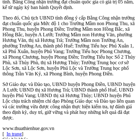
tỉnh. Bằng Công nhận trường đạt chuẩn quốc gia có giá trị 05 năm,
kể từ ngày ký ban hành Quyết định.
Theo đó, Chủ tịch UBND tỉnh đồng ý cấp Bằng Công nhận trường
đạt chuẩn quốc gia Mức độ 1 cho
Trường Mầm non Phong Thu, xã
Phong Thu, huyện Phong Điền; Trường Mầm non Hồng Bắc, xã
Hồng Bắc, huyện A Lưới;
Trường Mầm non Hương Văn, phường
Hương Văn, thị xã Hương Trà;
Trường Mầm non Trường An,
phường Trường An, thành phố Huế; Trường Tiểu học Phú Xuân 1,
xã Phú Xuân, huyện Phú Vang;
Trường Tiểu học Phong Chương,
xã Phong Chương, huyện Phong Điền;
Trường Tiểu học Số 2 Thủy
Phù, xã Thủy Phù, thị xã Hương Thủy; Trường Trung học cơ sở
Lộc Sơn, xã Lộc Sơn, huyện Phú Lộc và
Trường Trung học phổ
thông Trần Văn Kỷ, xã Phong Bình, huyện Phong Điền.
Sở Giáo dục và Đào tạo, UBND huyện Phong Điền, UBND huyện
A Lưới; UBND thị xã Hương Trà; UBND thành phố Huế, UBND
huyện Phú Vang; UBND thị xã Hương Thủy; UBND huyện Phú
Lộc chịu trách nhiệm chỉ đạo Phòng Giáo dục và Đào tạo liên quan
và các trường vừa được công nhận thực hiện kiểm tra, tự đánh giá
theo định kỳ, duy trì, giữ vững và phát huy những kết quả đã đạt
được.
www.thuathienhue.gov.vn
[
In trang
]