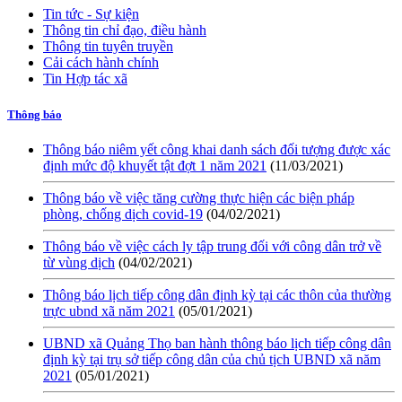
Tin tức - Sự kiện
Thông tin chỉ đạo, điều hành
Thông tin tuyên truyền
Cải cách hành chính
Tin Hợp tác xã
Thông báo
Thông báo niêm yết công khai danh sách đối tượng được xác
định mức độ khuyết tật đợt 1 năm 2021
(11/03/2021)
Thông báo về việc tăng cường thực hiện các biện pháp
phòng, chống dịch covid-19
(04/02/2021)
Thông báo về việc cách ly tập trung đối với công dân trở về
từ vùng dịch
(04/02/2021)
Thông báo lịch tiếp công dân định kỳ tại các thôn của thường
trực ubnd xã năm 2021
(05/01/2021)
UBND xã Quảng Thọ ban hành thông báo lịch tiếp công dân
định kỳ tại trụ sở tiếp công dân của chủ tịch UBND xã năm
2021
(05/01/2021)