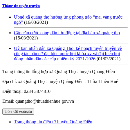
Thông tin tuyên truyền
Ubnd xã quảng thọ hưởng ứng phong trào “mai vàng trước
ngõ”
(16/03/2021)
Cấp căn cước công dân lưu động tại địa bàn xã quảng thọ
(15/03/2021)
Uỷ ban nhân dân xã Quảng Thọ: kế hoạch tuyên truyền về
công tác bầu cử đại biểu quốc hội khóa xv và đại biểu hội
đồng nhân dân các cấp nhiệm kỳ 2021-2026
(01/03/2021)
Trang thông tin tổng hợp xã Quảng Thọ - huyện Quảng ĐIền
Địa chỉ: xã Quảng Thọ - huyện Quảng Điền - Thừa Thiên Huế
Điện thoại: 0234 3874810
Email: quangtho@thuathienhue.gov.vn
Liên kết website
Trang thông tin điện tử huyện Quảng Điền