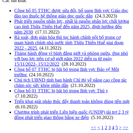
Các bài khác
Công bố 05 TTHC được sửa đổi, bổ sung lĩnh vực Giáo dục
đào tạo thuộc hệ thống giáo dục quốc dân
(24.3.2023)
Phát triển nguồn nhân lực, nhất là nguồn nhân lực chất lượng
cao tỉnh Thừa Thiên Huế đến năm 2025, định hướng đến
năm 2030
(17.11.2022)
Rà soát, đơn giản hóa thủ tục hành chính nội bộ trong cơ
quan hành chính nhà nước tỉnh Thừa Thiên Huế giai đoạn
2022 - 2025
(4.11.2022)
Tháng hành động vì bình đẳng giới và phòng ngừa, ứng phó
với bạo lực trên cơ sở giới năm 2022 diễn ra từ ngày
15/11/2022- 15/12/2022
(28.10.2022)
Công bố 07 TTHC bị bãi bỏ trong lĩnh vực Bảo vệ Môi
trường
(24.10.2022)
Chủ tịch UBND tỉnh ban hành Chỉ thị về nâng cao công tác
chăm sóc sức khỏe nhân dân
(21.10.2022)
Công bố 01 TTHC bị bãi bỏ trong lĩnh vực Thú y
(7.10.2022)
Triển khai giải pháp thúc đẩy thanh toán không dùng tiền mặt
(6.10.2022)
Chương trình phát triển Liên hiệp quốc (UNDP) tài trợ 2,3 tỷ
đồng phát triển giao thông bằng xe điện
(5.10.2022)
<<
<
1
2
3
4
5
>
>>