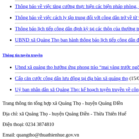
Thông báo về việc tăng cường thực hiện các biện pháp phòng,
Thông báo về việc cách ly tập trung đối với công dân trở về từ
Thông báo lịch tiếp công dân định kỳ tại các thôn của thường
UBND xã Quảng Thọ ban hành thông báo lịch tiếp công dân đị
Thông tin tuyên truyền
Ubnd xã quảng thọ hưởng ứng phong trào “mai vàng trước ng
Cấp căn cước công dân lưu động tại địa bàn xã quảng thọ
(15/
Uỷ ban nhân dân xã Quảng Thọ: kế hoạch tuyên truyền về công
Trang thông tin tổng hợp xã Quảng Thọ - huyện Quảng ĐIền
Địa chỉ: xã Quảng Thọ - huyện Quảng Điền - Thừa Thiên Huế
Điện thoại: 0234 3874810
Email: quangtho@thuathienhue.gov.vn