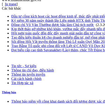
[
In trang
]
Các bài khác
Đầu tư công kích hoạt các hoạt động kinh tế, thúc đẩy phát triể
Kỷ niệm 30 năm ngày thành lập Liên minh HTX tỉnh Thừa Th
Đồng chí Võ Văn Thưởng được bầu làm Chủ tịch nước
(2.3.
Kịp thời tháo gỡ những khó khăn, vướng mắc đẩy nhanh tiến độ
Hội nghị toàn quốc đôn đốc đẩy mạnh giải ngân đầu tư công v
Tạo điều kiện thuận lợi cho doanh nghiệp đầu tư, mở rộng phát 
Sôi động Hội Vật truyền thống làng Thủ Lễ xuân Quý Mão 20
Trao Bằng Tổ quốc ghi công đối với Liệt sĩ CAND Võ Duy K
Đại biểu cấp cao tỉnh Savanakhet (Lào) thăm, chúc Tết Đảng
Tin tức - Sự kiện
Thông tin chỉ đạo, điều hành
Thông tin tuyên truyền
Cải cách hành chính
Tin Hợp tác xã
Thông báo
Thông báo niêm yết công khai danh sách đối tượng được xác đ