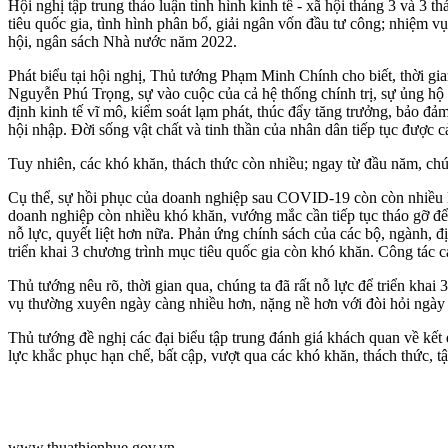
Hội nghị tập trung thảo luận tình hình kinh tế - xã hội tháng 3 và 3 
tiêu quốc gia, tình hình phân bổ, giải ngân vốn đầu tư công; nhiệm vụ,
hội, ngân sách Nhà nước năm 2022.
Phát biểu tại hội nghị, Thủ tướng Phạm Minh Chính cho biết, thời gi
Nguyễn Phú Trọng, sự vào cuộc của cả hệ thống chính trị, sự ủng hộ 
định kinh tế vĩ mô, kiểm soát lạm phát, thúc đẩy tăng trưởng, bảo đảm
hội nhập. Đời sống vật chất và tinh thần của nhân dân tiếp tục được
Tuy nhiên, các khó khăn, thách thức còn nhiều; ngay từ đầu năm, chún
Cụ thể, sự hồi phục của doanh nghiệp sau COVID-19 còn còn nhiều khó 
doanh nghiệp còn nhiều khó khăn, vướng mắc cần tiếp tục tháo gỡ để c
nỗ lực, quyết liệt hơn nữa. Phản ứng chính sách của các bộ, ngành, đ
triển khai 3 chương trình mục tiêu quốc gia còn khó khăn. Công tác
Thủ tướng nêu rõ, thời gian qua, chúng ta đã rất nỗ lực để triển kha
vụ thường xuyên ngày càng nhiều hơn, nặng nề hơn với đòi hỏi ngày c
Thủ tướng đề nghị các đại biểu tập trung đánh giá khách quan về kết 
lực khắc phục hạn chế, bất cập, vượt qua các khó khăn, thách thức, tậ
www.thuathienhue.gov.vn