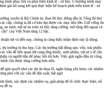
g trình phục hồi và phát triển kinh tế - xã hội, 3 chương trình mục
đánh giá bổ sung kết quả thực hiện kế hoạch phát triển kinh tế - xã
 thường xuyên là Bộ Chính trị, Ban Bí thư, đứng đầu là Tổng Bí thư
 các cấp, chúng ta đã cơ bản đạt được các mục tiêu lớn: Giữ vững ổn
g, an ninh, trật tự an toàn xã hội, tăng cường, mở rộng đối ngoại và
n cầu" của Việt Nam tăng 12 bậc.
 thuận lợi và đến nay, chúng ta càng thấy nhận định này là đúng.
hị trường bị thu hẹp. Các thị trường bất động sản, vốn, trái phiếu
ác vấn đề liên quan tới cung ứng thuốc, sinh phẩm, vật tư y tế cần
hiệp và người dân để phục hồi tốt hơn. Việc giải ngân đầu tư công,
 chính cần được tăng cường hơn nữa.
n để giải quyết như các dự án thua lỗ, ngân hàng yếu kém; các nhiệm
ứng phó với các vấn đề đột xuất, bất ngờ.
nh hình, xác định các nhiệm vụ, giải pháp để tổ chức thực hiện, nỗ
vụ đề ra.