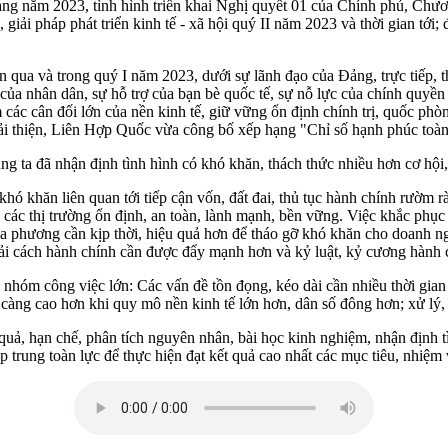
tháng năm 2023, tình hình triển khai Nghị quyết 01 của Chính phủ, Chươn
 giải pháp phát triển kinh tế - xã hội quý II năm 2023 và thời gian tới; 
an qua và trong quý I năm 2023, dưới sự lãnh đạo của Đảng, trực tiếp,
của nhân dân, sự hỗ trợ của bạn bè quốc tế, sự nỗ lực của chính quyền
 các cân đối lớn của nền kinh tế, giữ vững ổn định chính trị, quốc phòn
 cải thiện, Liên Hợp Quốc vừa công bố xếp hạng "Chỉ số hạnh phúc toà
g ta đã nhận định tình hình có khó khăn, thách thức nhiều hơn cơ hội,
khăn liên quan tới tiếp cận vốn, đất đai, thủ tục hành chính rườm rà, t
ác thị trường ổn định, an toàn, lành mạnh, bền vững. Việc khắc phục c
ịa phương cần kịp thời, hiệu quả hơn để tháo gỡ khó khăn cho doanh ng
 cải cách hành chính cần được đẩy mạnh hơn và kỷ luật, kỷ cương hành
i 3 nhóm công việc lớn: Các vấn đề tồn đọng, kéo dài cần nhiều thời gia
àng cao hơn khi quy mô nền kinh tế lớn hơn, dân số đông hơn; xử lý, 
quả, hạn chế, phân tích nguyên nhân, bài học kinh nghiệm, nhận định tì
p trung toàn lực để thực hiện đạt kết quả cao nhất các mục tiêu, nhiệm 