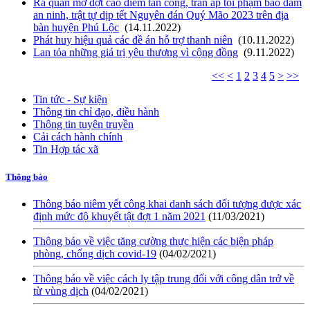
Ra quân mở đợt cao điểm tấn công, trấn áp tội phạm bảo đảm
an ninh, trật tự dịp tết Nguyên đán Quý Mão 2023 trên địa
bàn huyện Phú Lộc
(14.11.2022)
Phát huy hiệu quả các đề án hỗ trợ thanh niên
(10.11.2022)
Lan tỏa những giá trị yêu thương vì cộng đồng
(9.11.2022)
<<
<
1
2
3
4
5
>
>>
Tin tức - Sự kiện
Thông tin chỉ đạo, điều hành
Thông tin tuyên truyền
Cải cách hành chính
Tin Hợp tác xã
Thông báo
Thông báo niêm yết công khai danh sách đối tượng được xác
định mức độ khuyết tật đợt 1 năm 2021
(11/03/2021)
Thông báo về việc tăng cường thực hiện các biện pháp
phòng, chống dịch covid-19
(04/02/2021)
Thông báo về việc cách ly tập trung đối với công dân trở về
từ vùng dịch
(04/02/2021)