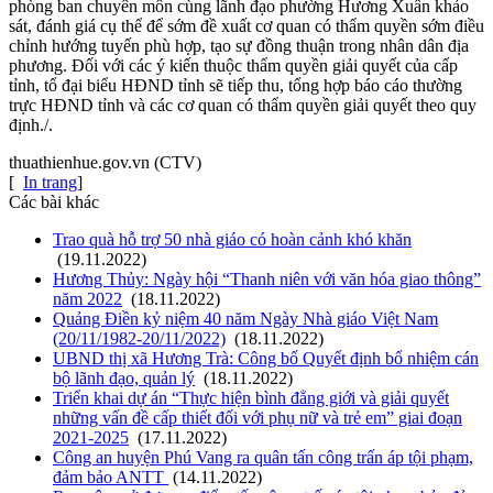
phòng ban chuyên môn cùng lãnh đạo phường Hương Xuân khảo
sát, đánh giá cụ thể để sớm đề xuất cơ quan có thẩm quyền sớm điều
chỉnh hướng tuyến phù hợp, tạo sự đồng thuận trong nhân dân địa
phương. Đối với các ý kiến thuộc thẩm quyền giải quyết của cấp
tỉnh, tổ đại biểu HĐND tỉnh sẽ tiếp thu, tổng hợp báo cáo thường
trực HĐND tỉnh và các cơ quan có thẩm quyền giải quyết theo quy
định./.
thuathienhue.gov.vn (CTV)
[
In trang
]
Các bài khác
Trao quà hỗ trợ 50 nhà giáo có hoàn cảnh khó khăn
(19.11.2022)
Hương Thủy: Ngày hội “Thanh niên với văn hóa giao thông”
năm 2022
(18.11.2022)
Quảng Điền kỷ niệm 40 năm Ngày Nhà giáo Việt Nam
(20/11/1982-20/11/2022)
(18.11.2022)
UBND thị xã Hương Trà: Công bố Quyết định bổ nhiệm cán
bộ lãnh đạo, quản lý
(18.11.2022)
Triển khai dự án “Thực hiện bình đẳng giới và giải quyết
những vấn đề cấp thiết đối với phụ nữ và trẻ em” giai đoạn
2021-2025
(17.11.2022)
Công an huyện Phú Vang ra quân tấn công trấn áp tội phạm,
đảm bảo ANTT
(14.11.2022)