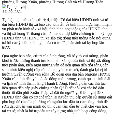
phường Hương Xuân, phường Hương Chữ và xã Hương Toàn.
Tại hội nghị
Tại hội nghị tiếp xúc cử tri; đại diện Tổ đại biểu HĐND tỉnh và tổ
đại biểu HĐND thị xã báo cáo tóm tắt về tình hình thực hiện nhiệm
vụ phát triển kinh tế - xã hội; tình hình hoạt động của HĐND tỉnh
và thị xã trong 11 tháng của năm 2022, dự kiến chương trình kỳ họp
HĐND tỉnh và HĐND thị xã sắp tới; đồng thời thông báo nội dung
trả lời các ý kiến kiến nghị của cử tri đã phản ánh tại kỳ họp lần
trước.
Qua nghe báo cáo, cử tri của 3 phường, xã bày tỏ vui mừng, phấn
khởi trước những thành tựu kinh tế - xã hội của tỉnh và thị xã, đồng
thời phản ánh, kiến nghị những vấn đề liên quan đến đời sống dân
sinh như: kiến nghị cấp có thẩm quyền xem xét, đánh giá lại vị trí
hướng tuyến đường ven sông Bồ đoạn qua địa bàn phường Hương
Xuân cần tính đến yếu tố tác động môi trường, cảnh quan, sinh thái
và lịch sử hình thành làng Thanh Lương; Hướng dẫn các thủ tục
liên quan đến cấp giấy chứng nhận QSD đất đối với các hộ dân
thuộc tổ dân phố Xuân Tháp và đất tín ngưỡng; Kiến nghị đề xuất
HĐND tỉnh cần có cơ chế trích lại nguồn thu cấp quyền sử dụng đất
phù hợp để các địa phương có nguồn lực đầu tư các công trình để
sớm đạt chuẩn văn minh đô thị; quan tâm đầu tư thiết chế văn hóa
tại cơ sở, nhất là hỗ trợ đầu tư xây dựng nhà sinh hoạt cộng đồng,