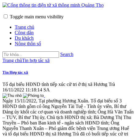
Toggle main menu visibility
Trang chủ
Công dân
Du khách
Nông thôn số
Search
Trang chủ
Tin hợp tác xã
Tin Hợp tác xã
Tổ đại biểu HĐND tỉnh tiếp xúc cử tri ở thị xã Hương Trà
16/11/2022 11:18:14 SA
Ngày 15/11/2022, Tại phường Hương Xuân. Tổ đại biểu số 3
HĐND tỉnh gồm có ông Nguyễn Tài Tuệ - Tỉnh ủy viên, Bí thư
Đảng ủy khối các cơ quan và doanh nghiệp tỉnh; Ông Hà Văn Tuấn
– TUV, Bí thư Thị ủy, Chủ tịch HĐND thị xã; Bà Dương Thị Thu
Truyền – Phó ban Ban kinh tế - ngân sách HĐND tỉnh; Ông
Nguyễn Thanh Xuân – Phó giám đốc bệnh viện Trung ương Huế
và tổ đại biểu HĐND thị xã Hương Trà đã có buổi tiếp xúc cử tri