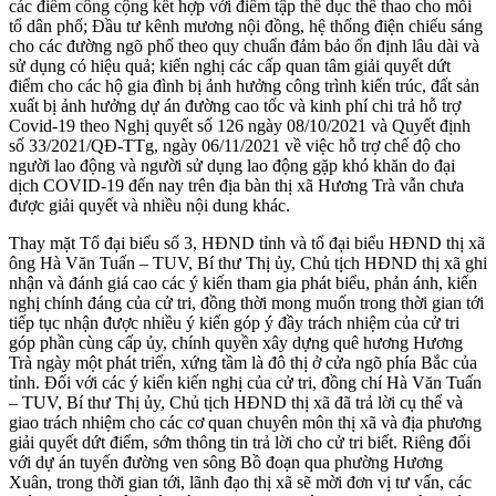
các điểm công cộng kết hợp với điểm tập thể dục thể thao cho mỗi
tổ dân phố; Đầu tư kênh mương nội đồng, hệ thống điện chiếu sáng
cho các đường ngõ phố theo quy chuẩn đảm bảo ổn định lâu dài và
sử dụng có hiệu quả; kiến nghị các cấp quan tâm giải quyết dứt
điểm cho các hộ gia đình bị ảnh hưởng công trình kiến trúc, đất sản
xuất bị ảnh hưởng dự án đường cao tốc và kinh phí chi trả hỗ trợ
Covid-19 theo Nghị quyết số 126 ngày 08/10/2021 và Quyết định
số 33/2021/QĐ-TTg, ngày 06/11/2021 về việc hỗ trợ chế độ cho
người lao động và người sử dụng lao động gặp khó khăn do đại
dịch COVID-19 đến nay trên địa bàn thị xã Hương Trà vẫn chưa
được giải quyết và nhiều nội dung khác.
Thay mặt Tổ đại biểu số 3, HĐND tỉnh và tổ đại biểu HĐND thị xã
ông Hà Văn Tuấn – TUV, Bí thư Thị ủy, Chủ tịch HĐND thị xã ghi
nhận và đánh giá cao các ý kiến tham gia phát biểu, phản ánh, kiến
nghị chính đáng của cử tri, đồng thời mong muốn trong thời gian tới
tiếp tục nhận được nhiều ý kiến góp ý đầy trách nhiệm của cử tri
góp phần cùng cấp ủy, chính quyền xây dựng quê hương Hương
Trà ngày một phát triển, xứng tầm là đô thị ở cửa ngõ phía Bắc của
tỉnh. Đối với các ý kiến kiến nghị của cử tri, đồng chí Hà Văn Tuấn
– TUV, Bí thư Thị ủy, Chủ tịch HĐND thị xã đã trả lời cụ thể và
giao trách nhiệm cho các cơ quan chuyên môn thị xã và địa phương
giải quyết dứt điểm, sớm thông tin trả lời cho cử tri biết. Riêng đối
với dự án tuyến đường ven sông Bồ đoạn qua phường Hương
Xuân, trong thời gian tới, lãnh đạo thị xã sẽ mời đơn vị tư vấn, các